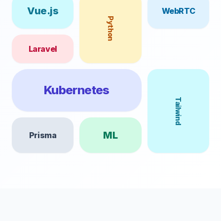
Vue.js
WebRTC
Python
Laravel
Kubernetes
Tailwind
ML
Prisma